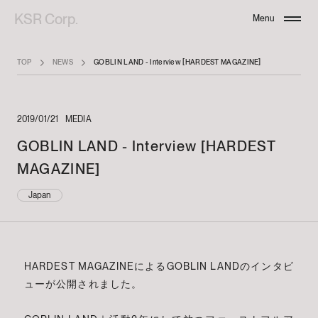
KSR Corp.
Menu
Close
TOP
NEWS
GOBLIN LAND - Interview [HARDEST MAGAZINE]
2019/01/21
MEDIA
GOBLIN LAND - Interview [HARDEST
MAGAZINE]
Japan
HARDEST MAGAZINEによるGOBLIN LANDのインタビ
ューが公開されました。