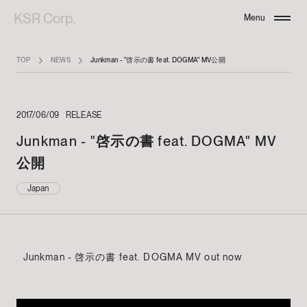
KSR Corp.
Menu
Close
TOP
NEWS
Junkman - "啓示の書 feat. DOGMA" MV公開
2017/06/09
RELEASE
Junkman - "啓示の書 feat. DOGMA" MV
公開
Japan
Junkman - 啓示の書 feat. DOGMA MV out now