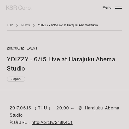
KSR Corp.
Menu
Close
TOP
NEWS
YDIZZY - 6/15 Live at Harajuku Abema Studio
2017/06/12
EVENT
YDIZZY - 6/15 Live at Harajuku Abema
Studio
Japan
2017.06.15（THU） 20:00～ @ Harajuku Abema
Studio
視聴URL：
http://bit.ly/2r8K4C1