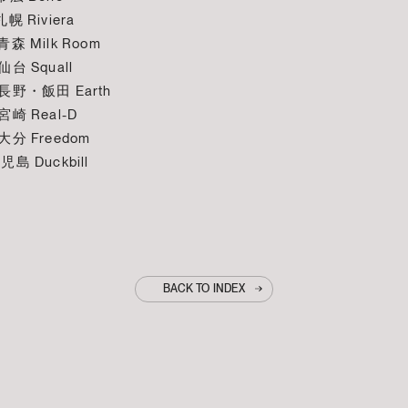
幌 Riviera
森 Milk Room
台 Squall
長野・飯田 Earth
宮崎 Real-D
大分 Freedom
島 Duckbill
BACK TO INDEX