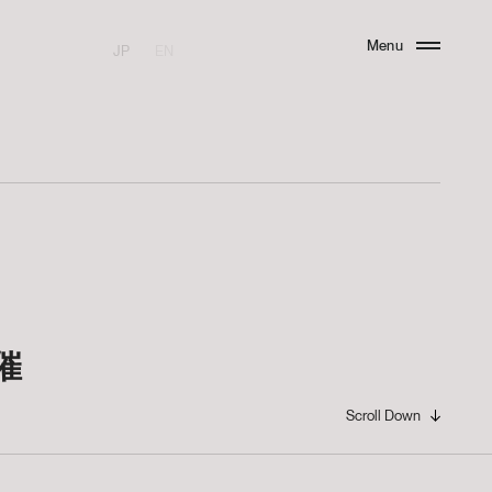
Menu
JP
EN
Close
催
Scroll Down