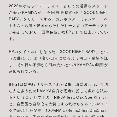
2022年からソロアーティストとしての活動をスタート
させたKAMIYAが、今回自身初のEP『GOODNIGHT
BABY』をリリースする。カンボジア・ミャンマー・ベ
トナム・台湾・韓国からそれぞれ一人ずつアーティスト
が参加しており、国際色豊かなEPとして仕上がってい
る。
EPのタイトルにもなった「GOODNIGHT BABY」とい
う楽曲には、より良い日々になるよう明日へ希望を託
し、その日の不満から逃れたいというKAMIYAの願望が
込められている。
8月21日に先行リリースされた2曲、城に囚われた大切
な人を救うためKAMIYA自身が忍者に扮して救出を試み
るというコンセプトの「NINJA feat. Oak Soe Khant」
と、自己愛や自尊心を大切にする気持ちをネイルやメイ
クで表現した楽曲「100%NAIL (Remix) feat.ChaCha」