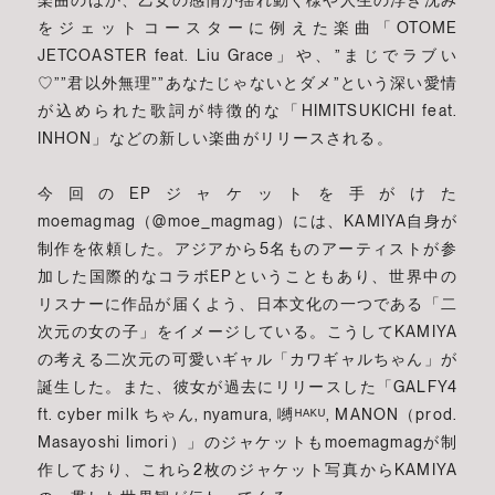
楽曲のほか、乙女の感情が揺れ動く様や人生の浮き沈み
をジェットコースターに例えた楽曲「OTOME
JETCOASTER feat. Liu Grace」や、”まじでラブい
♡””君以外無理””あなたじゃないとダメ”という深い愛情
が込められた歌詞が特徴的な「HIMITSUKICHI feat.
INHON」などの新しい楽曲がリリースされる。
今回のEPジャケットを手がけた
moemagmag（@moe_magmag）には、KAMIYA自身が
制作を依頼した。アジアから5名ものアーティストが参
加した国際的なコラボEPということもあり、世界中の
リスナーに作品が届くよう、日本文化の一つである「二
次元の女の子」をイメージしている。こうしてKAMIYA
の考える二次元の可愛いギャル「カワギャルちゃん」が
誕生した。また、彼女が過去にリリースした「GALFY4
ft. cyber milk ちゃん, nyamura, 嚩ᴴᴬᴷᵁ, MANON（prod.
Masayoshi Iimori）」のジャケットもmoemagmagが制
作しており、これら2枚のジャケット写真からKAMIYA