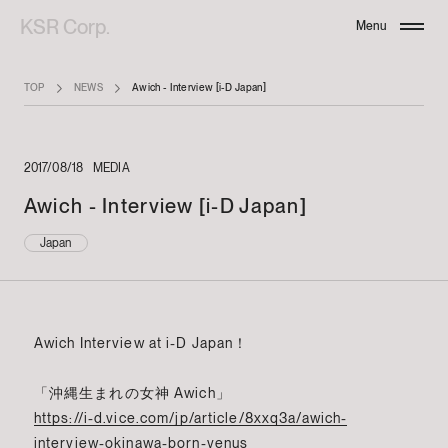
KSR Corp.
Menu
Close
TOP
NEWS
Awich - Interview [i-D Japan]
2017/08/18
MEDIA
Awich - Interview [i-D Japan]
Japan
Awich Interview at i-D Japan！
「沖縄生まれの女神 Awich」
https://i-d.vice.com/jp/article/8xxq3a/awich-
interview-okinawa-born-venus