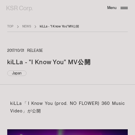
KSR Corp.
Menu
Close
TOP
NEWS
kiLLa - "I Know You" MV公開
2017/10/01
RELEASE
kiLLa - "I Know You" MV公開
Japan
kiLLa「I Know You (prod. NO FLOWER) 360 Music
Video」が公開