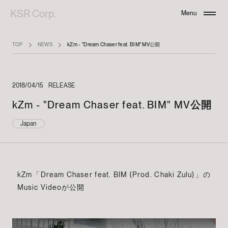
KSR Corp.
Menu
Close
TOP
NEWS
kZm - "Dream Chaser feat. BIM" MV公開
2018/04/15
RELEASE
kZm - "Dream Chaser feat. BIM" MV公開
Japan
kZm「Dream Chaser feat. BIM (Prod. Chaki Zulu)」の
Music Videoが公開