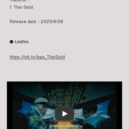
Tracklist：
1. Thai Gold
Release date：2023/6/28
Linkfire
https://lnk.to/bpa_ThaiGold
Play