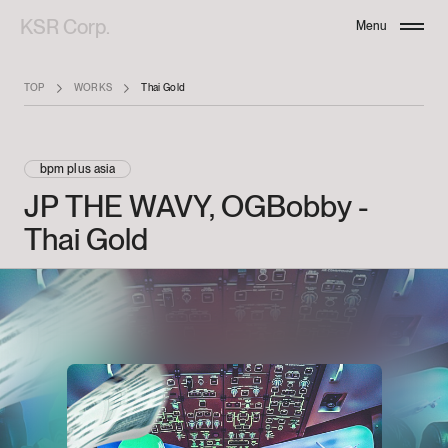
KSR Corp.
Menu
Close
TOP
WORKS
Thai Gold
bpm plus asia
JP
THE
WAVY,
OGBobby
-
Thai
Gold