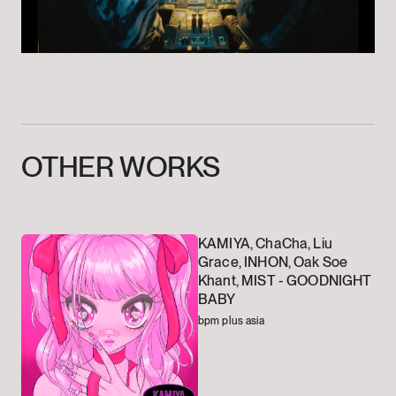
OTHER
WORKS
KAMIYA, ChaCha, Liu
Grace, INHON, Oak Soe
Khant, MIST -
GOODNIGHT
BABY
bpm plus asia