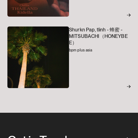
Shurkn Pap, tlinh -
蜂蜜 -
MITSUBACHI（HONEYBE
E）
bpm plus asia