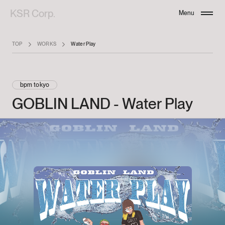
KSR Corp.
Menu
Close
TOP
WORKS
Water Play
bpm tokyo
GOBLIN
LAND
-
Water
Play