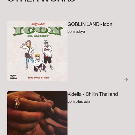
GOBLIN LAND -
icon
bpm tokyo
Kidella -
Chillin Thailand
bpm plus asia