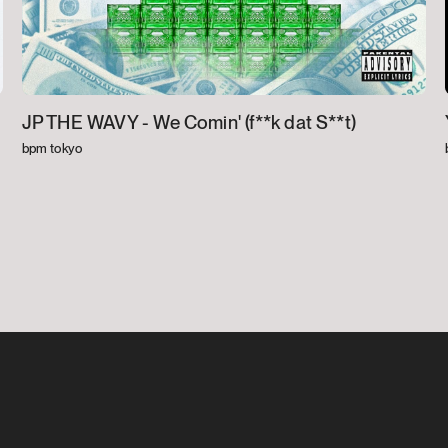
JP THE WAVY -
We Comin' (f**k dat S**t)
bpm tokyo