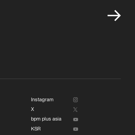
Instagram
X
bpm plus asia
KSR