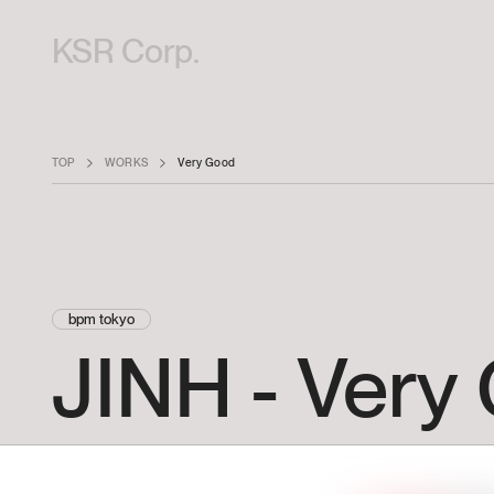
KSR Corp.
TOP
WORKS
Very Good
bpm tokyo
JINH
-
Very