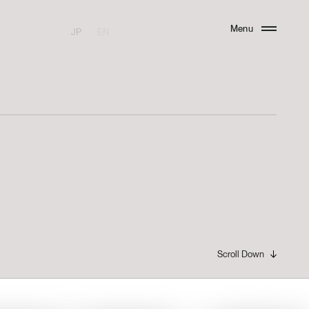
Menu
JP
EN
Close
Scroll Down