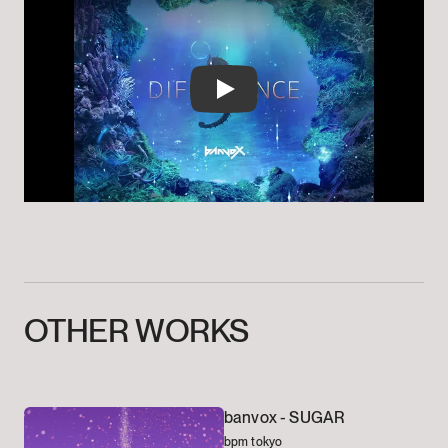
Play
OTHER
WORKS
banvox -
SUGAR
bpm tokyo