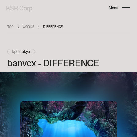
KSR Corp.
Menu
Close
TOP
WORKS
DIFFERENCE
bpm tokyo
banvox
-
DIFFERENCE