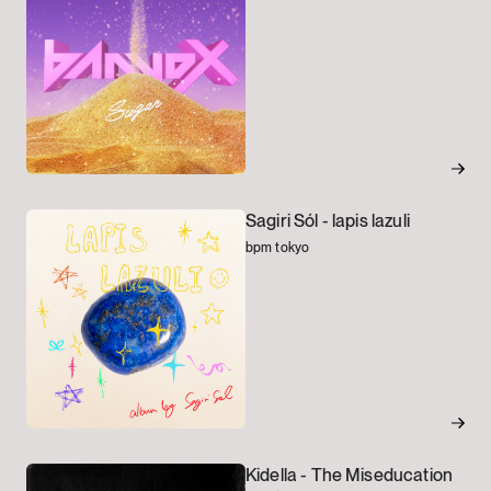
Sagiri Sól -
lapis lazuli
bpm tokyo
Kidella -
The Miseducation