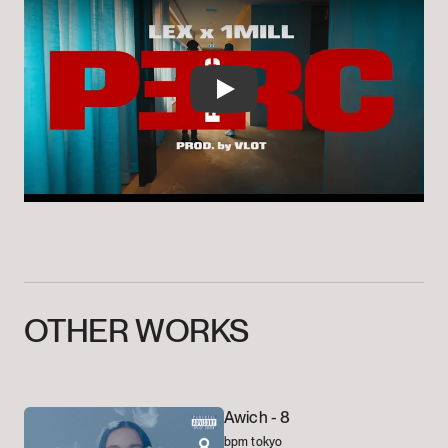
Play
OTHER
WORKS
Awich -
8
bpm tokyo