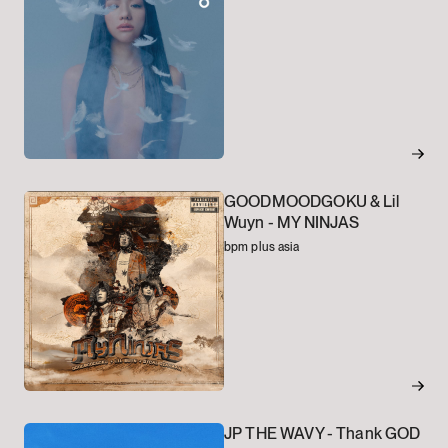
GOODMOODGOKU & Lil
Wuyn -
MY NINJAS
bpm plus asia
JP THE WAVY -
Thank GOD