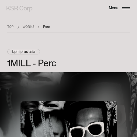
KSR Corp.
Menu
Close
TOP
WORKS
Perc
bpm plus asia
1MILL
-
Perc