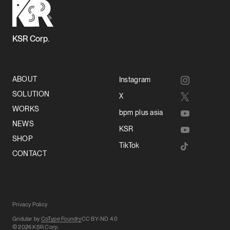
KSR Corp.
ABOUT
Instagram
SOLUTION
X
WORKS
bpm plus asia
NEWS
KSR
SHOP
TikTok
CONTACT
Privacy Policy
Gridular by
CoType Foundry
CC BY-ND 4.0
© 2026 KSR Corp.