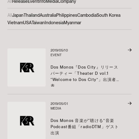
All
Release
Event
Info
Media
Company
All
Japan
Thailand
Australia
Philippines
Cambodia
South Korea
Vietnam
USA
Taiwan
Indonesia
Myanmar
2019/05/10
EVENT
Dos Monos『Dos City』リリース
パーティー「Theater D vol.1
“Welcome to Dos City”」出演者発
表
2019/05/01
MEDIA
Dos Monos 音楽が“聴ける”音楽
Podcast番組「radioDTM」ゲスト
出演