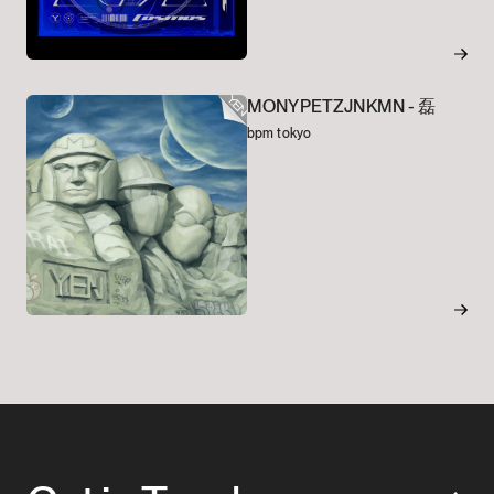
MONYPETZJNKMN -
磊
bpm tokyo