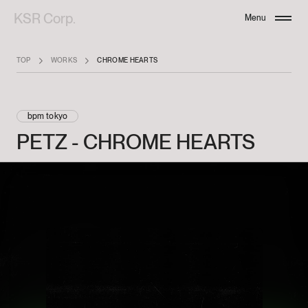
KSR Corp.
Menu
Close
TOP
WORKS
CHROME HEARTS
bpm tokyo
PETZ
-
CHROME
HEARTS