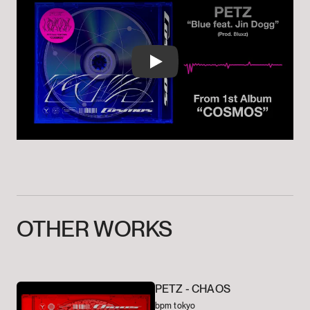
Play
OTHER
WORKS
PETZ -
CHAOS
bpm tokyo