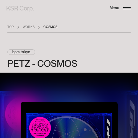
KSR Corp.
Menu
Close
TOP
WORKS
COSMOS
bpm tokyo
PETZ
-
COSMOS