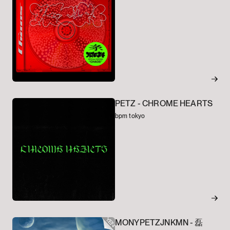
PETZ -
CHROME HEARTS
bpm tokyo
MONYPETZJNKMN -
磊